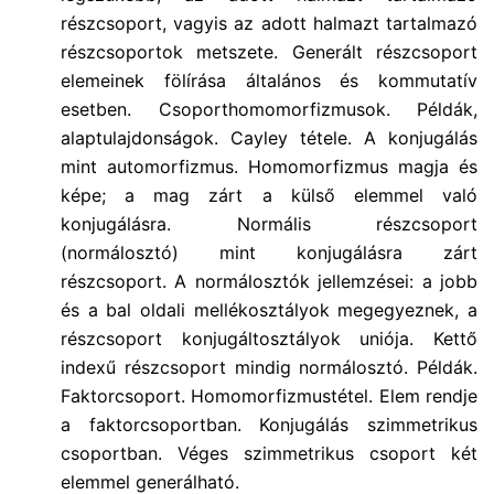
részcsoport, vagyis az adott halmazt tartalmazó
részcsoportok metszete. Generált részcsoport
elemeinek fölírása általános és kommutatív
esetben. Csoporthomomorfizmusok. Példák,
alaptulajdonságok. Cayley tétele. A konjugálás
mint automorfizmus. Homomorfizmus magja és
képe; a mag zárt a külső elemmel való
konjugálásra. Normális részcsoport
(normálosztó) mint konjugálásra zárt
részcsoport. A normálosztók jellemzései: a jobb
és a bal oldali mellékosztályok megegyeznek, a
részcsoport konjugáltosztályok uniója. Kettő
indexű részcsoport mindig normálosztó. Példák.
Faktorcsoport. Homomorfizmustétel. Elem rendje
a faktorcsoportban. Konjugálás szimmetrikus
csoportban. Véges szimmetrikus csoport két
elemmel generálható.