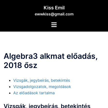
Skip
Kiss Emil
to
ewwkiss@gmail.com
content
Toggle
menu
Algebra3 alkmat előadás,
2018 ősz
Vizsgák, jegybeírás, betekintés
Vizsgadolgozatok, megoldások
Az előadások tartalma
Vizsgák, jegybeírás, betekintés