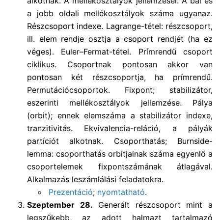
alkotnak. A mellékosztályok jellemzései. A bal és
a jobb oldali mellékosztályok száma ugyanaz.
Részcsoport indexe. Lagrange-tétel: részcsoport,
ill. elem rendje osztja a csoport rendjét (ha ez
véges). Euler–Fermat-tétel. Prímrendű csoport
ciklikus. Csoportnak pontosan akkor van
pontosan két részcsoportja, ha prímrendű.
Permutációcsoportok. Fixpont; stabilizátor,
eszerinti mellékosztályok jellemzése. Pálya
(orbit); ennek elemszáma a stabilizátor indexe,
tranzitivitás. Ekvivalencia-reláció, a pályák
partíciót alkotnak. Csoporthatás; Burnside-
lemma: csoporthatás orbitjainak száma egyenlő a
csoportelemek fixpontszámának átlagával.
Alkalmazás leszámlálási feladatokra.
Prezentáció
;
nyomtatható
.
Szeptember 28.
Generált részcsoport mint a
legszűkebb, az adott halmazt tartalmazó