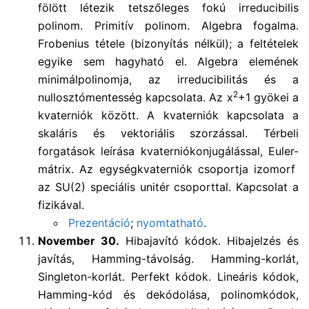
fölött létezik tetszőleges fokú irreducibilis
polinom. Primitív polinom. Algebra fogalma.
Frobenius tétele (bizonyítás nélkül); a feltételek
egyike sem hagyható el. Algebra elemének
minimálpolinomja, az irreducibilitás és a
2
nullosztómentesség kapcsolata. Az x
+1 gyökei a
kvaterniók között. A kvaterniók kapcsolata a
skaláris és vektoriális szorzással. Térbeli
forgatások leírása kvaterniókonjugálással, Euler-
mátrix. Az egységkvaterniók csoportja izomorf
az SU(2) speciális unitér csoporttal. Kapcsolat a
fizikával.
Prezentáció
;
nyomtatható
.
November 30.
Hibajavító kódok. Hibajelzés és
javítás, Hamming-távolság. Hamming-korlát,
Singleton-korlát. Perfekt kódok. Lineáris kódok,
Hamming-kód és dekódolása, polinomkódok,