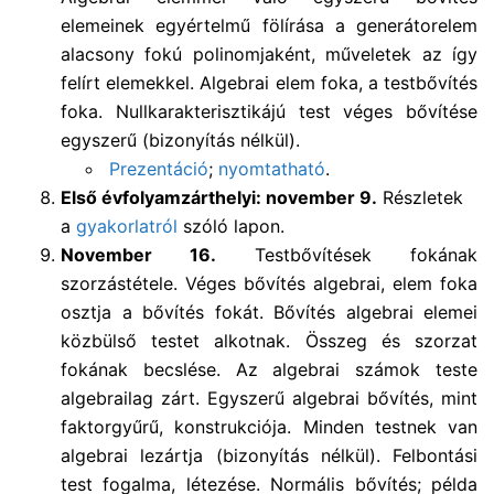
elemeinek egyértelmű fölírása a generátorelem
alacsony fokú polinomjaként, műveletek az így
felírt elemekkel. Algebrai elem foka, a testbővítés
foka. Nullkarakterisztikájú test véges bővítése
egyszerű (bizonyítás nélkül).
Prezentáció
;
nyomtatható
.
Első évfolyamzárthelyi: november 9.
Részletek
a
gyakorlatról
szóló lapon.
November 16.
Testbővítések fokának
szorzástétele. Véges bővítés algebrai, elem foka
osztja a bővítés fokát. Bővítés algebrai elemei
közbülső testet alkotnak. Összeg és szorzat
fokának becslése. Az algebrai számok teste
algebrailag zárt. Egyszerű algebrai bővítés, mint
faktorgyűrű, konstrukciója. Minden testnek van
algebrai lezártja (bizonyítás nélkül). Felbontási
test fogalma, létezése. Normális bővítés; példa