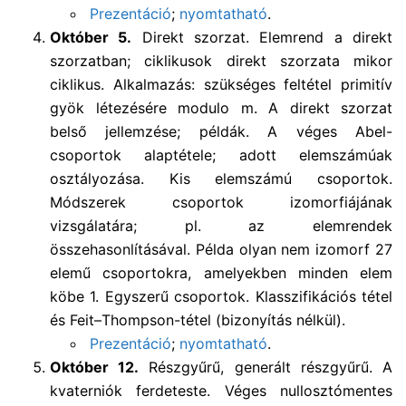
Prezentáció
;
nyomtatható
.
Október 5.
Direkt szorzat. Elemrend a direkt
szorzatban; ciklikusok direkt szorzata mikor
ciklikus. Alkalmazás: szükséges feltétel primitív
gyök létezésére modulo m. A direkt szorzat
belső jellemzése; példák. A véges Abel-
csoportok alaptétele; adott elemszámúak
osztályozása. Kis elemszámú csoportok.
Módszerek csoportok izomorfiájának
vizsgálatára; pl. az elemrendek
összehasonlításával. Példa olyan nem izomorf 27
elemű csoportokra, amelyekben minden elem
köbe 1. Egyszerű csoportok. Klasszifikációs tétel
és Feit–Thompson-tétel (bizonyítás nélkül).
Prezentáció
;
nyomtatható
.
Október 12.
Részgyűrű, generált részgyűrű. A
kvaterniók ferdeteste. Véges nullosztómentes