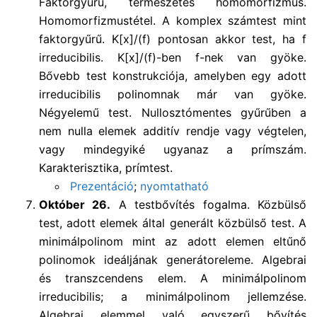
Faktorgyűrű, természetes homomorfizmus.
Homomorfizmustétel. A komplex számtest mint
faktorgyűrű. K[x]/(f) pontosan akkor test, ha f
irreducibilis. K[x]/(f)-ben f-nek van gyöke.
Bővebb test konstrukciója, amelyben egy adott
irreducibilis polinomnak már van gyöke.
Négyelemű test. Nullosztómentes gyűrűben a
nem nulla elemek additív rendje vagy végtelen,
vagy mindegyiké ugyanaz a prímszám.
Karakterisztika, prímtest.
Prezentáció
;
nyomtatható
Október 26.
A testbővítés fogalma. Közbülső
test, adott elemek által generált közbülső test. A
minimálpolinom mint az adott elemen eltűnő
polinomok ideáljának generátoreleme. Algebrai
és transzcendens elem. A minimálpolinom
irreducibilis; a minimálpolinom jellemzése.
Algebrai elemmel való egyszerű bővítés