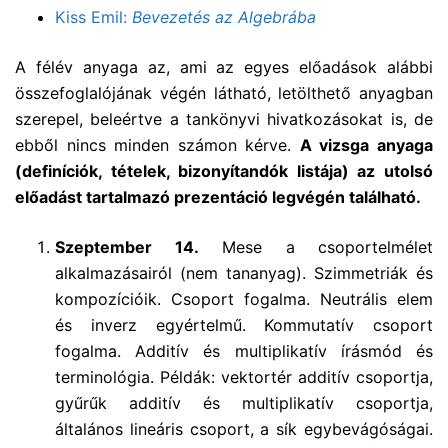
Kiss Emil:
Bevezetés az Algebrába
A félév anyaga az, ami az egyes előadások alábbi
összefoglalójának végén látható, letölthető anyagban
szerepel, beleértve a tankönyvi hivatkozásokat is, de
ebből nincs minden számon kérve.
A vizsga anyaga
(definíciók, tételek, bizonyítandók listája) az utolsó
előadást tartalmazó prezentáció legvégén található.
Szeptember 14.
Mese a csoportelmélet
alkalmazásairól (nem tananyag). Szimmetriák és
kompozícióik. Csoport fogalma. Neutrális elem
és inverz egyértelmű. Kommutatív csoport
fogalma. Additív és multiplikatív írásmód és
terminológia. Példák: vektortér additív csoportja,
gyűrűk additív és multiplikatív csoportja,
általános lineáris csoport, a sík egybevágóságai.