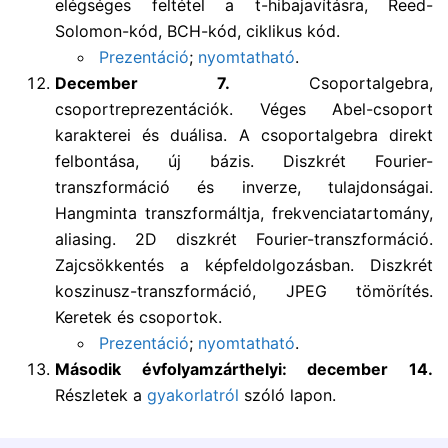
elégséges feltétel a t-hibajavításra, Reed-
Solomon-kód, BCH-kód, ciklikus kód.
Prezentáció
;
nyomtatható
.
December 7.
Csoportalgebra,
csoportreprezentációk. Véges Abel-csoport
karakterei és duálisa. A csoportalgebra direkt
felbontása, új bázis. Diszkrét Fourier-
transzformáció és inverze, tulajdonságai.
Hangminta transzformáltja, frekvenciatartomány,
aliasing. 2D diszkrét Fourier-transzformáció.
Zajcsökkentés a képfeldolgozásban. Diszkrét
koszinusz-transzformáció, JPEG tömörítés.
Keretek és csoportok.
Prezentáció
;
nyomtatható
.
Második évfolyamzárthelyi: december 14.
Részletek a
gyakorlatról
szóló lapon.