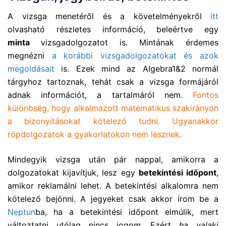
A vizsga menetéről és a követelményekről
itt
olvasható részletes információ, beleértve egy
minta
vizsgadolgozatot is. Mintának érdemes
megnézni
a korábbi vizsgadolgozatokat és azok
megoldásait
is. Ezek mind az Algebra1&2 normál
tárgyhoz tartoznak, tehát csak a vizsga formájáról
adnak információt, a tartalmáról nem.
Fontos
különbség, hogy alkalmazott matematikus szakirányon
a bizonyításokat kötelező tudni. Ugyanakkor
röpdolgozatok a gyakorlatokon nem lesznek.
Mindegyik vizsga után pár nappal, amikorra a
dolgozatokat kijavítjuk, lesz egy
betekintési időpont
,
amikor reklamálni lehet. A betekintési alkalomra nem
kötelező bejönni. A jegyeket csak akkor írom be a
Neptun
ba, ha a betekintési időpont elmúlik, mert
változtatni utólag nincs jogom. Ezért
ha valaki