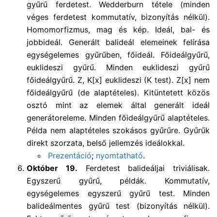
gyűrű ferdetest. Wedderburn tétele (minden
véges ferdetest kommutatív, bizonyítás nélkül).
Homomorfizmus, mag és kép. Ideál, bal- és
jobbideál. Generált balideál elemeinek felírása
egységelemes gyűrűben, főideál. Főideálgyűrű,
euklideszi gyűrű. Minden euklideszi gyűrű
főideálgyűrű. Z, K[x] euklideszi (K test). Z[x] nem
főideálgyűrű (de alaptételes). Kitüntetett közös
osztó mint az elemek által generált ideál
generátoreleme. Minden főideálgyűrű alaptételes.
Példa nem alaptételes szokásos gyűrűre. Gyűrűk
direkt szorzata, belső jellemzés ideálokkal.
Prezentáció
;
nyomtatható
.
Október 19.
Ferdetest balideáljai triviálisak.
Egyszerű gyűrű, példák. Kommutatív,
egységelemes egyszerű gyűrű test. Minden
balideálmentes gyűrű test (bizonyítás nélkül).