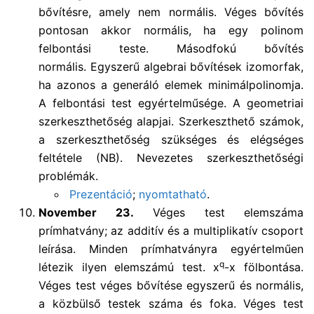
bővítésre, amely nem normális. Véges bővítés
pontosan akkor normális, ha egy polinom
felbontási teste. Másodfokú bővítés
normális. Egyszerű algebrai bővítések izomorfak,
ha azonos a generáló elemek minimálpolinomja.
A felbontási test egyértelműsége. A geometriai
szerkeszthetőség alapjai. Szerkeszthető számok,
a szerkeszthetőség szükséges és elégséges
feltétele (NB). Nevezetes szerkeszthetőségi
problémák.
Prezentáció
;
nyomtatható
.
November 23.
Véges test elemszáma
prímhatvány; az additív és a multiplikatív csoport
leírása. Minden prímhatványra egyértelműen
q
létezik ilyen elemszámú test. x
-x fölbontása.
Véges test véges bővítése egyszerű és normális,
a közbülső testek száma és foka. Véges test