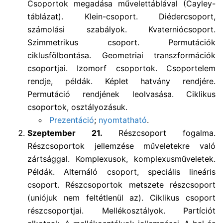
Csoportok megadása művelettáblával (Cayley-
táblázat). Klein-csoport. Diédercsoport,
számolási szabályok. Kvaterniócsoport.
Szimmetrikus csoport. Permutációk
ciklusfölbontása. Geometriai transzformációk
csoportjai. Izomorf csoportok. Csoportelem
rendje, példák. Képlet hatvány rendjére.
Permutáció rendjének leolvasása. Ciklikus
csoportok, osztályozásuk.
Prezentáció
;
nyomtatható
.
Szeptember 21.
Részcsoport fogalma.
Részcsoportok jellemzése műveletekre való
zártsággal. Komplexusok, komplexusműveletek.
Példák. Alternáló csoport, speciális lineáris
csoport. Részcsoportok metszete részcsoport
(uniójuk nem feltétlenül az). Ciklikus csoport
részcsoportjai. Mellékosztályok. Partíciót